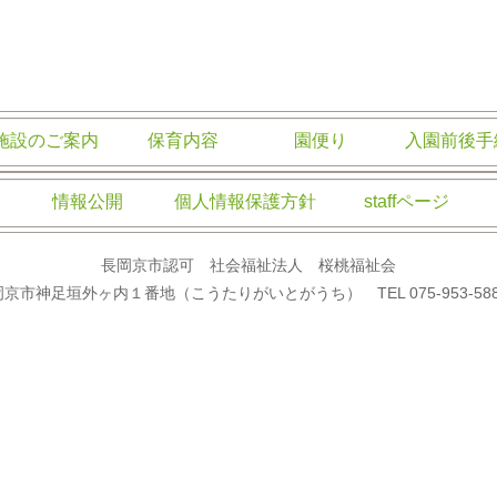
祉会
施設のご案内
保育内容
園便り
入園前後手
情報公開
個人情報保護方針
staffページ
長岡京市認可 社会福祉法人 桜桃福祉会
岡京市神足垣外ヶ内１番地（こうたりがいとがうち） TEL 075-953-5885 F