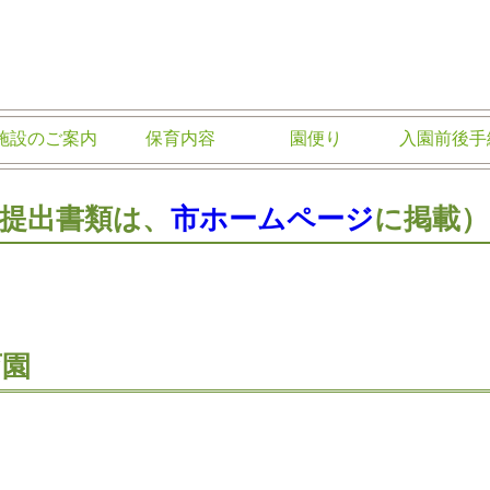
祉会
施設のご案内
保育内容
園便り
入園前後手
提出書類は、
市ホームページ
に掲載）
育園